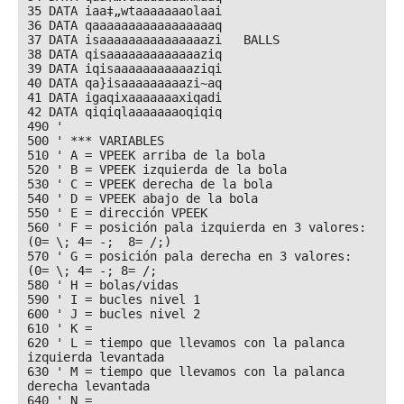
35 DATA iaa‡„wtaaaaaaaolaai

36 DATA qaaaaaaaaaaaaaaaaaq

37 DATA isaaaaaaaaaaaaaaazi   BALLS

38 DATA qisaaaaaaaaaaaaaziq

39 DATA iqisaaaaaaaaaaaziqi

40 DATA qa}isaaaaaaaaazi~aq

41 DATA igaqixaaaaaaaxiqadi

42 DATA qiqiqlaaaaaaaoqiqiq

490 '

500 ' *** VARIABLES

510 ' A = VPEEK arriba de la bola

520 ' B = VPEEK izquierda de la bola

530 ' C = VPEEK derecha de la bola

540 ' D = VPEEK abajo de la bola

550 ' E = dirección VPEEK

560 ' F = posición pala izquierda en 3 valores:
(0= \; 4= -;  8= /;)

570 ' G = posición pala derecha en 3 valores: 
(0= \; 4= -; 8= /;

580 ' H = bolas/vidas

590 ' I = bucles nivel 1

600 ' J = bucles nivel 2

610 ' K =

620 ' L = tiempo que llevamos con la palanca 
izquierda levantada

630 ' M = tiempo que llevamos con la palanca 
derecha levantada

640 ' N =
