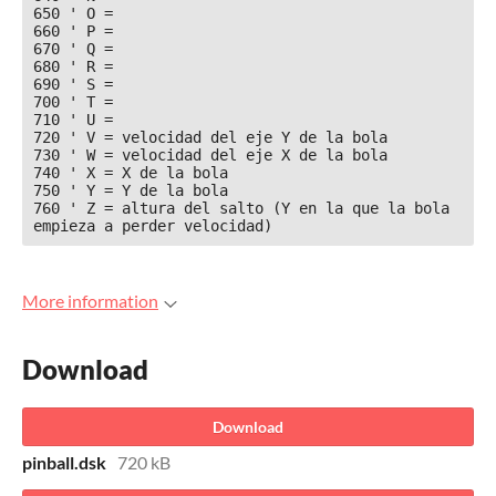
650 ' O =

660 ' P =

670 ' Q =

680 ' R =

690 ' S =

700 ' T =

710 ' U =

720 ' V = velocidad del eje Y de la bola

730 ' W = velocidad del eje X de la bola

740 ' X = X de la bola

750 ' Y = Y de la bola

760 ' Z = altura del salto (Y en la que la bola 
empieza a perder velocidad)
More information
Download
Download
pinball.dsk
720 kB