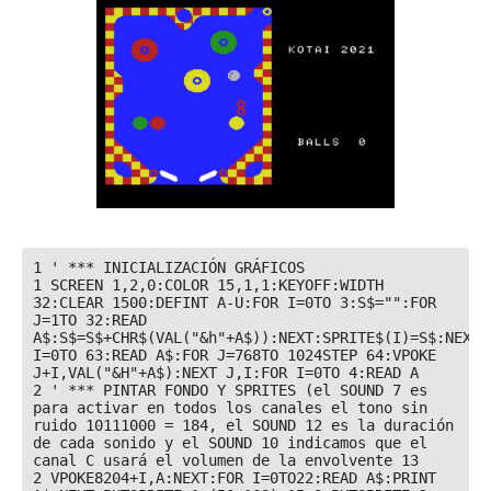
1 ' *** INICIALIZACIÓN GRÁFICOS

1 SCREEN 1,2,0:COLOR 15,1,1:KEYOFF:WIDTH 
32:CLEAR 1500:DEFINT A-U:FOR I=0TO 3:S$="":FOR 
J=1TO 32:READ 
A$:S$=S$+CHR$(VAL("&h"+A$)):NEXT:SPRITE$(I)=S$:NEXT:F
I=0TO 63:READ A$:FOR J=768TO 1024STEP 64:VPOKE 
J+I,VAL("&H"+A$):NEXT J,I:FOR I=0TO 4:READ A

2 ' *** PINTAR FONDO Y SPRITES (el SOUND 7 es 
para activar en todos los canales el tono sin 
ruido 10111000 = 184, el SOUND 12 es la duración 
de cada sonido y el SOUND 10 indicamos que el 
canal C usará el volumen de la envolvente 13

2 VPOKE8204+I,A:NEXT:FOR I=0TO22:READ A$:PRINT 