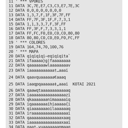
11 ' *** VPOKES

11 DATA 3C,7E,E7,C3,C3,E7,7E,3C

12 DATA 0,0,0,0,0,0,0,0

13 DATA 1,3,7,F,1F,3F,7F,FF

14 DATA FF,7F,3F,1F,F,7,3,1

15 DATA 1,1,3,3,7,F,3F,FF

16 DATA FF,3F,F,7,3,3,1,1

17 DATA FF,FC,F0,E0,C0,C0,80,80

18 DATA 80,80,C0,C0,E0,F0,FC,FF

19 ' *** COLORES

19 DATA 164,74,70,100,76

20 ' *** MAPA

20 DATA qiqiqiqi~eqiqiqita`

21 DATA ifaaaaa}g|faaaaaaaa

22 DATA qaaaaaaawlaaaaaaaav

23 DATA iaaaaaaaaaaa†…aaai

24 DATA qaavquaaaaaa€aaaq

25 DATA iaaqpqaaaaaa‡„aaai  KOTAI 2021

26 DATA qaawqtaaaaaaaaaaaaq

27 DATA iaaaaaaaaaaaaaaaazi

28 DATA qkaaaaaaanimaaaaaiq

29 DATA iqaaaaaaaihiaaaaa{i

30 DATA qiaaaaaaaoilaaaaaaq

31 DATA iraaaaaaaaaaaaaaaai

32 DATA qaaaaaaaaaaaaaaxaaq

33 DATA iaaaaaaaaaaaaaaxaai

34 DATA qaa†…vuaaaaaaanmaaq
