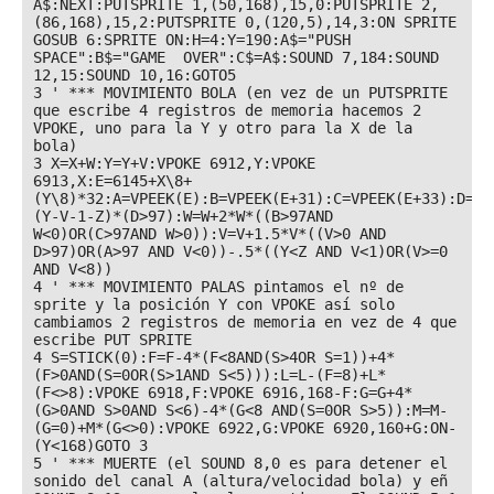
A$:NEXT:PUTSPRITE 1,(50,168),15,0:PUTSPRITE 2,
(86,168),15,2:PUTSPRITE 0,(120,5),14,3:ON SPRITE 
GOSUB 6:SPRITE ON:H=4:Y=190:A$="PUSH 
SPACE":B$="GAME  OVER":C$=A$:SOUND 7,184:SOUND 
12,15:SOUND 10,16:GOTO5

3 ' *** MOVIMIENTO BOLA (en vez de un PUTSPRITE 
que escribe 4 registros de memoria hacemos 2 
VPOKE, uno para la Y y otro para la X de la 
bola)

3 X=X+W:Y=Y+V:VPOKE 6912,Y:VPOKE 
6913,X:E=6145+X\8+
(Y\8)*32:A=VPEEK(E):B=VPEEK(E+31):C=VPEEK(E+33):D=VP
(Y-V-1-Z)*(D>97):W=W+2*W*((B>97AND 
W<0)OR(C>97AND W>0)):V=V+1.5*V*((V>0 AND 
D>97)OR(A>97 AND V<0))-.5*((Y<Z AND V<1)OR(V>=0 
AND V<8))

4 ' *** MOVIMIENTO PALAS pintamos el nº de 
sprite y la posición Y con VPOKE así solo 
cambiamos 2 registros de memoria en vez de 4 que 
escribe PUT SPRITE

4 S=STICK(0):F=F-4*(F<8AND(S>4OR S=1))+4*
(F>0AND(S=0OR(S>1AND S<5))):L=L-(F=8)+L*
(F<>8):VPOKE 6918,F:VPOKE 6916,168-F:G=G+4*
(G>0AND S>0AND S<6)-4*(G<8 AND(S=0OR S>5)):M=M-
(G=0)+M*(G<>0):VPOKE 6922,G:VPOKE 6920,160+G:ON-
(Y<168)GOTO 3

5 ' *** MUERTE (el SOUND 8,0 es para detener el 
sonido del canal A (altura/velocidad bola) y eñ 