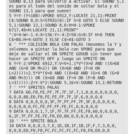
SOUND 8,13 para volverlo a activar. El SOUND 5,1 
es para el todo del sonido de soltar bola y el 
SOUND 13,1 para que suene)

5 Y=Y-(Y<188):VPOKE 6912,Y:LOCATE 21,11:PRINT 
C$:SOUND 8,0:S=STRIG(0):IF S=0 GOTO 5 ELSE SOUND 
5,1:SOUND 13,1:SOUND 8,0:H=H-1:VPOKE 
6717,48+H:LOCATE 21,11:PRINT"          
":V=4:W=-1.4:X=136:Y=-4:Z=50:G=8:IF H=0 THEN 
C$=B$:H=4:GOTO 3 ELSE C$=A$:GOTO 3

6 ' *** COLISIÓN BOLA CON PALAS (movemos la Y y 
volvemos a pintar la bola con VPOKE para que 
deje de saltar el ON SPRITE GOSUB sin tener que 
hacer un SPRITE OFF y luego un SPRITE ON

6 Y=Y-2:VPOKE 6912,Y:V=V+1.1*V*(V>0 AND ((X>68 
AND (G=8 OR M>2)) OR (X<68 AND (F=0 OR 
L>2))))+2.5*V*(V>0 AND ((X>68 AND (G=4 OR (G=0 
AND M<3))) OR (X<68 AND (F=4 OR (F=8 AND 
L<3))))):Z=Y-V*2:SOUND 5,16+V:SOUND 13,1:RETURN

7 ' *** SPRITES PALAS

7 DATA 60,F8,FE,FF,7F,7F,1F,7,1,0,0,0,0,0,0,0,     
0,0,0,80,E0,F8,FE,FE,FF,7F,1F,6,0,0,0,0

8 DATA 0,0,0,0,0,3F,7F,FF,FF,7F,3F,0,0,0,0,0,      
0,0,0,0,0,FC,FE,FF,FF,FE,FC,0,0,0,0,0

9 DATA 0,0,0,1,7,1F,7F,7F,FF,FE,F8,60,0,0,0,0,     
6,1F,7F,FF,FE,FE,F8,E0,80,0,0,0,0,0,0,0

10 ' *** SPRITE BOLA

10 DATA 0,0,0,3,7,E,1D,1B,1F,1B,1F,F,7,3,0,0,      
0,0,0,E0,F0,F8,FC,FC,FC,FC,FC,F8,F0,E0,0,0
